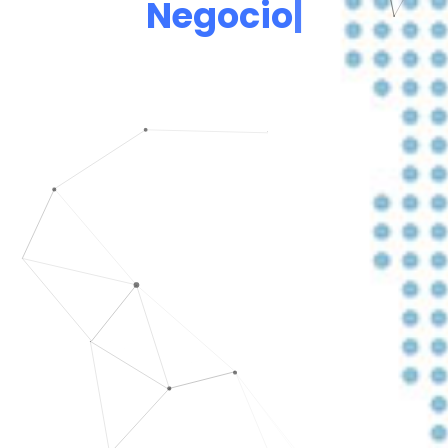
N
e
g
o
c
i
o
s
|